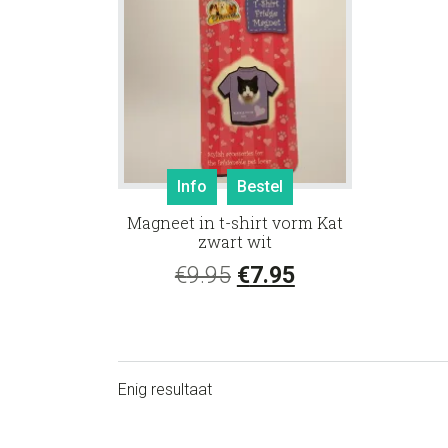
Info
Bestel
Magneet in t-shirt vorm Kat
zwart wit
Oorspronkelijke
Huidige
€
9.95
€
7.95
prijs
prijs
was:
is:
€9.95.
€7.95.
Enig resultaat