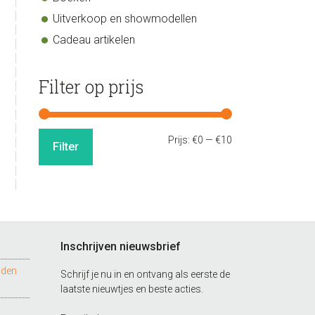
Uitverkoop en showmodellen
Cadeau artikelen
Filter op prijs
Min.
Max.
Prijs:
€0
—
€10
Filter
prijs
prijs
Inschrijven nieuwsbrief
nden
Schrijf je nu in en ontvang als eerste de
laatste nieuwtjes en beste acties.