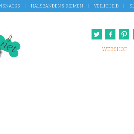
NSNACKS
HALSBANDEN & RIEMEN
VEILIGHEID
S
Twitter
Face
WEBSHOP