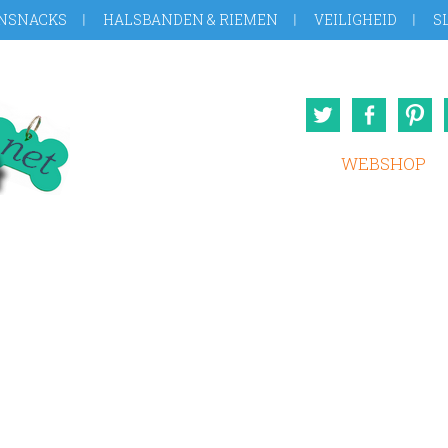
NSNACKS
HALSBANDEN & RIEMEN
VEILIGHEID
S
Twitter
Face
WEBSHOP