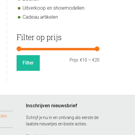
Uitverkoop en showmodellen
Cadeau artikelen
Filter op prijs
Min.
Max.
Prijs:
€10
—
€20
Filter
prijs
prijs
Inschrijven nieuwsbrief
nden
Schrijf je nu in en ontvang als eerste de
laatste nieuwtjes en beste acties.