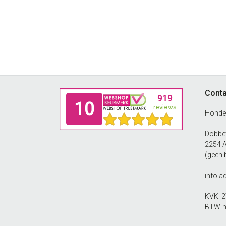
Footer
Conta
Honde
Dobbew
2254 
(geen 
info[a
KVK: 
BTW-n