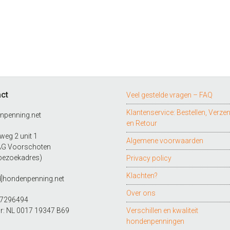
ct
Veel gestelde vragen – FAQ
Klantenservice: Bestellen, Verze
npenning.net
en Retour
eg 2 unit 1
Algemene voorwaarden
AG Voorschoten
bezoekadres)
Privacy policy
Klachten?
d]hondenpenning.net
Over ons
27296494
r: NL 0017 19347 B69
Verschillen en kwaliteit
hondenpenningen