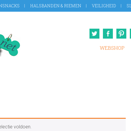
NSNACKS
HALSBANDEN & RIEMEN
VEILIGHEID
S
Twitter
Face
WEBSHOP
lectie voldoen.