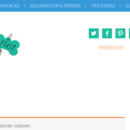
NSNACKS
HALSBANDEN & RIEMEN
VEILIGHEID
S
Twitter
Face
WEBSHOP
lectie voldoen.