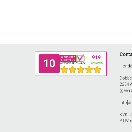
Footer
Conta
Honde
Dobbew
2254 
(geen 
info[a
KVK: 
BTW-n