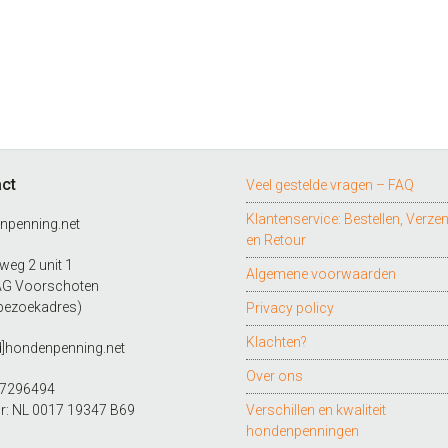
ct
Veel gestelde vragen – FAQ
Klantenservice: Bestellen, Verze
npenning.net
en Retour
eg 2 unit 1
Algemene voorwaarden
AG Voorschoten
bezoekadres)
Privacy policy
Klachten?
d]hondenpenning.net
Over ons
27296494
r: NL 0017 19347 B69
Verschillen en kwaliteit
hondenpenningen