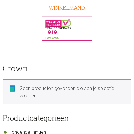
WINKELMAND
Crown
Geen producten gevonden die aan je selectie
voldoen.
sidebar
Store
Productcategorieën
Sidebar
Hondenpenningen