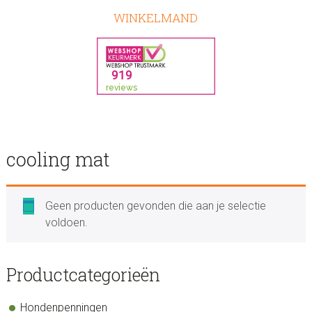
WINKELMAND
cooling mat
Geen producten gevonden die aan je selectie
voldoen.
sidebar
Store
Productcategorieën
Sidebar
Hondenpenningen