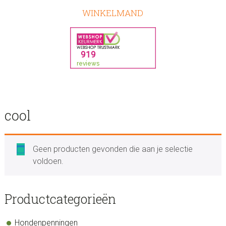
WINKELMAND
cool
Geen producten gevonden die aan je selectie
voldoen.
sidebar
Store
Productcategorieën
Sidebar
Hondenpenningen