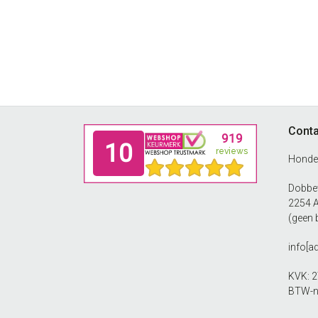
Footer
Conta
Honde
Dobbew
2254 
(geen 
info[a
KVK: 
BTW-n