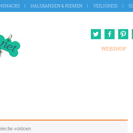
NSNACKS
HALSBANDEN & RIEMEN
VEILIGHEID
S
Twitter
Face
WEBSHOP
lectie voldoen.