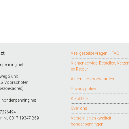
ct
Veel gestelde vragen – FAQ
Klantenservice: Bestellen, Verze
npenning.net
en Retour
eg 2 unit 1
Algemene voorwaarden
AG Voorschoten
bezoekadres)
Privacy policy
Klachten?
d]hondenpenning.net
Over ons
27296494
r: NL 0017 19347 B69
Verschillen en kwaliteit
hondenpenningen