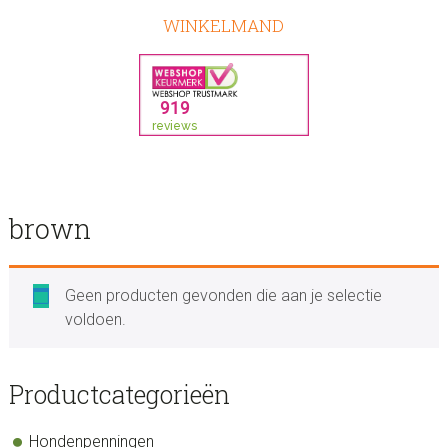
WINKELMAND
brown
Geen producten gevonden die aan je selectie
voldoen.
sidebar
Store
Productcategorieën
Sidebar
Hondenpenningen