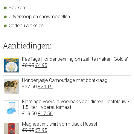
Boeken
Uitverkoop en showmodellen
Cadeau artikelen
Aanbiedingen:
FasTags Hondenpenning om zelf te maken 'Goldie'
Oorspronkelijke
Huidige
€
6.95
€
4.95
prijs
prijs
was:
is:
Hondenjasje Camouflage met bontkraag
Oorspronkelijke
Huidige
€
27.50
€6.95.
€
24.19
€4.95.
prijs
prijs
was:
is:
Flamingo voersilo voerbak voor dieren Lichtblauw -
1,5 liter - voerautomaat
€27.50.
€24.19.
Oorspronkelijke
Huidige
€
19.50
€
17.50
prijs
prijs
Magneet in t-shirt vorm Jack Russel
was:
is:
Oorspronkelijke
Huidige
€
9.95
€
7.95