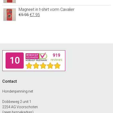
€19.50.
€17.50.
prijs
prijs
was:
is:
Magneet in t-shirt vorm Cavalier
Oorspronkelijke
Huidige
€
9.95
€9.95.
€
7.95
€7.95.
prijs
prijs
was:
is:
€9.95.
€7.95.
Footer
Contact
Hondenpenning.net
Dobbeweg 2 unit 1
2254 AG Voorschoten
(geen bezoekadres)