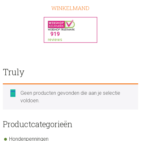
WINKELMAND
Truly
Geen producten gevonden die aan je selectie
voldoen.
sidebar
Blog
Productcategorieën
Sidebar
Hondenpenningen