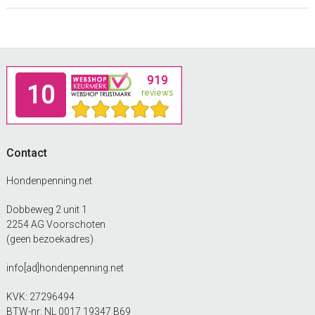
Footer
Contact
Hondenpenning.net
Dobbeweg 2 unit 1
2254 AG Voorschoten
(geen bezoekadres)
info[ad]hondenpenning.net
KVK: 27296494
BTW-nr: NL 0017 19347 B69