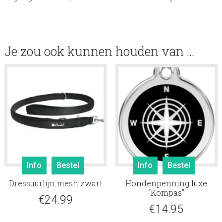
Je zou ook kunnen houden van …
Dit
Info
Bestel
Info
Bestel
product
Dressuurlijn mesh zwart
Hondenpenning luxe
heeft
“Kompas”
meerdere
€
24.99
€
14.95
variaties.
Deze