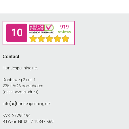
gekozen
€16.99
worden
op
de
Footer
productpagina
Contact
Hondenpenning.net
Dobbeweg 2 unit 1
2254 AG Voorschoten
(geen bezoekadres)
info[ad]hondenpenning.net
KVK: 27296494
BTW-nr: NL 0017 19347 B69