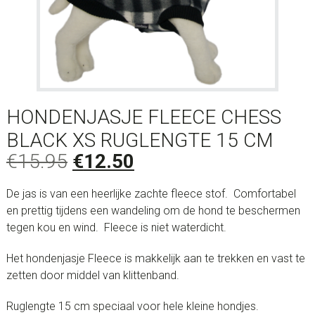
HONDENJASJE FLEECE CHESS
BLACK XS RUGLENGTE 15 CM
Oorspronkelijke
Huidige
€
15.95
€
12.50
prijs
prijs
De jas is van een heerlijke zachte fleece stof. Comfortabel
was:
is:
en prettig tijdens een wandeling om de hond te beschermen
€15.95.
€12.50.
tegen kou en wind. Fleece is niet waterdicht.
Het hondenjasje Fleece is makkelijk aan te trekken en vast te
zetten door middel van klittenband.
Ruglengte 15 cm speciaal voor hele kleine hondjes.