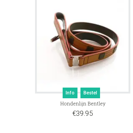
Info
Bestel
Hondenlijn Bentley
€
39.95