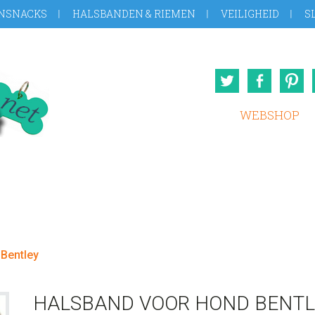
NSNACKS
HALSBANDEN & RIEMEN
VEILIGHEID
S
Twitter
Face
WEBSHOP
Bentley
HALSBAND VOOR HOND BENTL