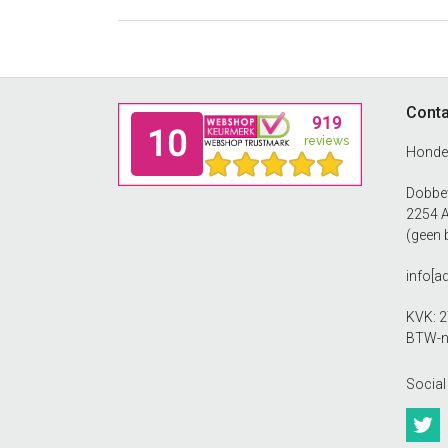
Footer
Conta
Honde
Dobbew
2254 
(geen 
info[a
KVK: 
BTW-n
Social