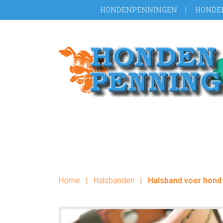
Door
Spring
HONDENPENNINGEN
HONDE
naar
naar
de
de
hoofd
voettekst
inhoud
Home
|
Halsbanden
|
Halsband voor hond 