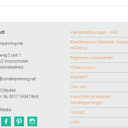
ct
Veel gestelde vragen – FAQ
Klantenservice: Bestellen, Verze
npenning.net
en Retour
eg 2 unit 1
Algemene voorwaarden
AG Voorschoten
bezoekadres)
Privacy policy
Klachten?
d]hondenpenning.net
Over ons
27296494
r: NL 0017 19347 B69
Verschillen en kwaliteit
hondenpenningen
 Media
Contact
Twitter
Facebook
Pinterest
Instagram
Links