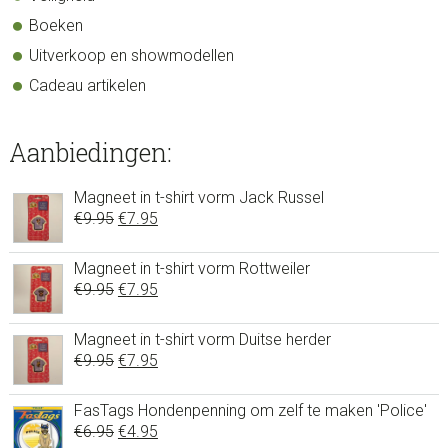
Boeken
Uitverkoop en showmodellen
Cadeau artikelen
Aanbiedingen:
Magneet in t-shirt vorm Jack Russel
Oorspronkelijke
Huidige
€
9.95
€
7.95
prijs
prijs
was:
is:
Magneet in t-shirt vorm Rottweiler
Oorspronkelijke
Huidige
€
9.95
€9.95.
€
7.95
€7.95.
prijs
prijs
was:
is:
Magneet in t-shirt vorm Duitse herder
Oorspronkelijke
Huidige
€
9.95
€9.95.
€
7.95
€7.95.
prijs
prijs
was:
is:
FasTags Hondenpenning om zelf te maken 'Police'
Oorspronkelijke
Huidige
€
6.95
€9.95.
€
4.95
€7.95.