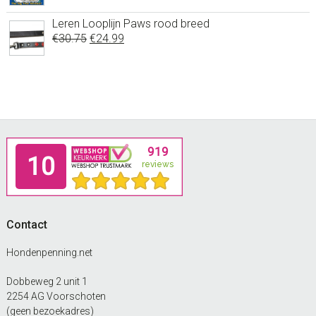
prijs
prijs
was:
is:
Leren Looplijn Paws rood breed
Oorspronkelijke
Huidige
€
30.75
€6.95.
€
24.99
€4.95.
prijs
prijs
was:
is:
€30.75.
€24.99.
Footer
Contact
Hondenpenning.net
Dobbeweg 2 unit 1
2254 AG Voorschoten
(geen bezoekadres)