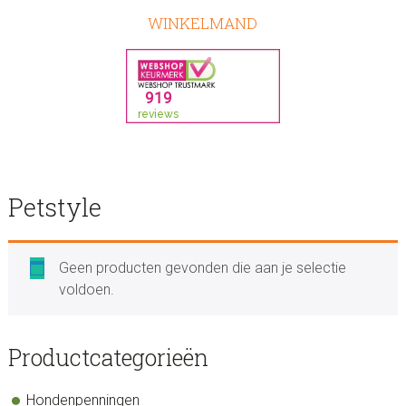
WINKELMAND
Petstyle
Geen producten gevonden die aan je selectie
voldoen.
sidebar
Blog
Productcategorieën
Sidebar
Hondenpenningen